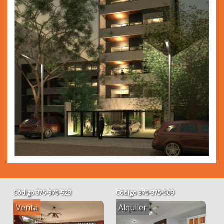
Código
375-375-923
Código
375-375-569
Venta
Alquiler