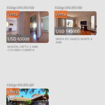
Código
375-375-799
Código
375-375-783
Venta
Venta
USD 145000
USD 63000
VENTA PH, HAEDO NORTE 4
AMB
MORÓN. DEPTO 3 AMB
COCHERA CUBIERTA
Código
375-375-827
Venta