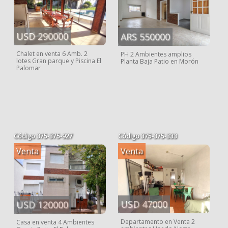
USD 290000
ARS 550000
Chalet en venta 6 Amb. 2
PH 2 Ambientes amplios
lotes Gran parque y Piscina El
Planta Baja Patio en Morón
Palomar
Código
375-375-927
Código
375-375-333
Venta
Venta
USD 47000
USD 120000
Departamento en Venta 2
Casa en venta 4 Ambientes