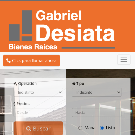
Toggl
Click para llamar ahora
navig
Operación
Tipo
Precios
Buscar
Mapa
Lista