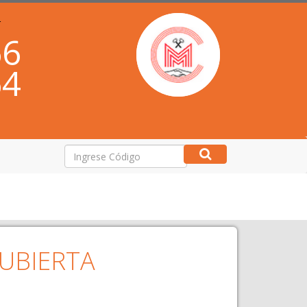
r
66
64
UBIERTA