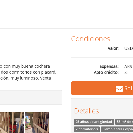
Condiciones
Valor:
USD
do con muy buena cochera
Expensas:
ARS
 dos dormitorios con placard,
Apto crédito:
Si
ación, muy luminoso. Venta
Sol
Detalles
25 año/s de antigüedad
55 m² de s
2 dormitorio/s
3 ambientes / espa