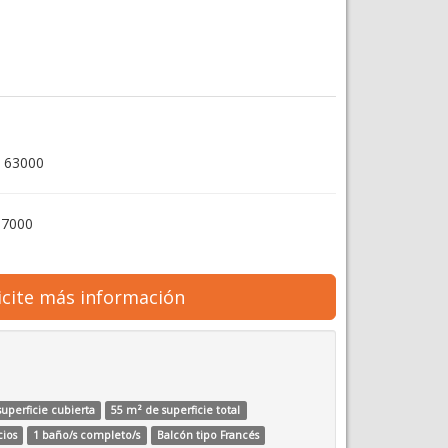
 63000
 7000
icite más información
uperficie cubierta
55 m² de superficie total
cios
1 baño/s completo/s
Balcón tipo Francés