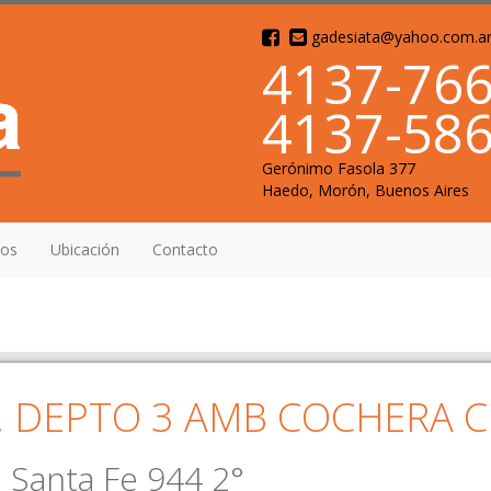
gadesiata@yahoo.com.a
4137-76
4137-58
Gerónimo Fasola 377
Haedo, Morón, Buenos Aires
mos
Ubicación
Contacto
 DEPTO 3 AMB COCHERA C
 Santa Fe 944 2°